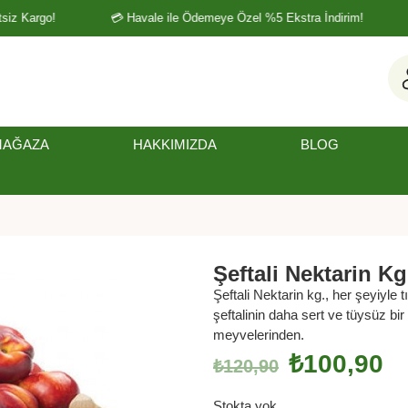
iz Kargo!
💳 Havale ile Ödemeye Özel %5 Ekstra İndirim!
MAĞAZA
HAKKIMIZDA
BLOG
Şeftali Nektarin Kg
Şeftali Nektarin kg., her şeyiyle t
şeftalinin daha sert ve tüysüz bir
meyvelerinden.
₺
100,90
₺
120,90
Stokta yok