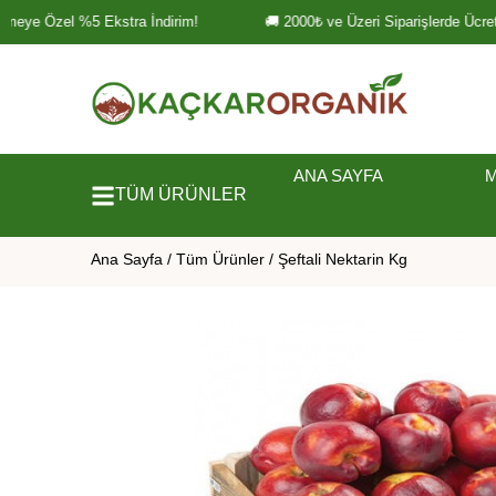
meye Özel %5 Ekstra İndirim!
🚚 2000₺ ve Üzeri Siparişlerde Ücrets
ANA SAYFA
TÜM ÜRÜNLER
Ana Sayfa
/
Tüm Ürünler
/ Şeftali Nektarin Kg