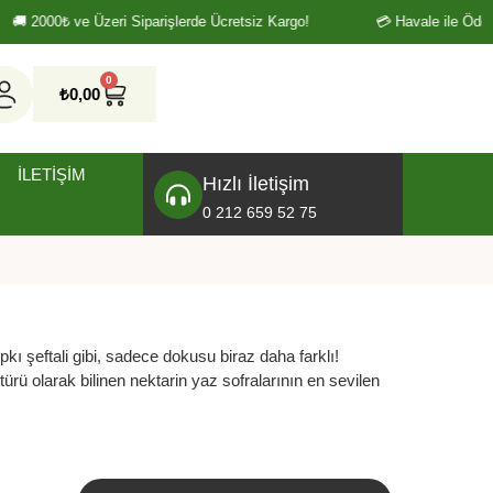
🚚 2000₺ ve Üzeri Siparişlerde Ücretsiz Kargo!
💳 Havale ile Ödeme
0
₺
0,00
İLETIŞIM
Hızlı İletişim
0 212 659 52 75
ıpkı şeftali gibi, sadece dokusu biraz daha farklı!
 türü olarak bilinen nektarin yaz sofralarının en sevilen