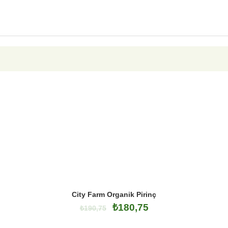
City Farm Organik Pirinç
₺
180,75
₺
190,75